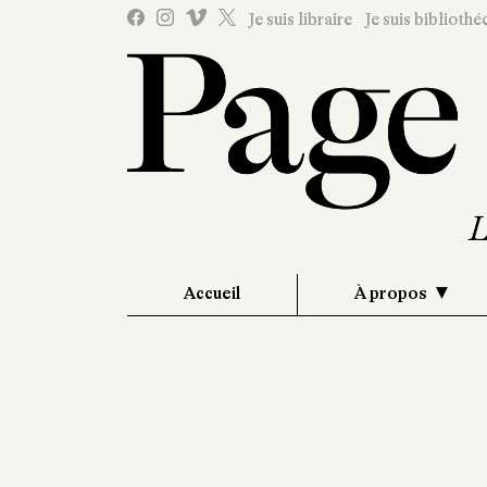
Je suis libraire
Je suis bibliothé
Accueil
À propos