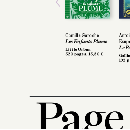
Previous
Camille Garoche
Antoi
Les Enfants Plume
Exup
Le P
Little Urban
320 pages, 13,50 €
Galli
192 p