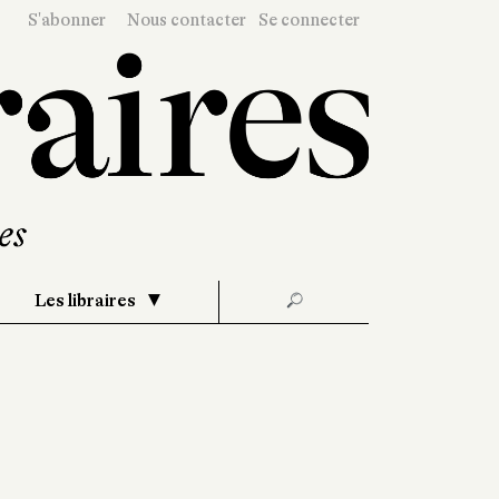
S'abonner
Nous contacter
Se connecter
Les libraires
🔎