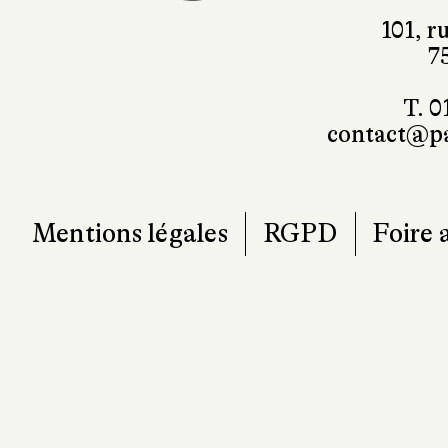
101, r
7
T. 0
contact@pa
Mentions légales
RGPD
Foire 