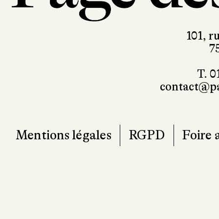
101, r
7
T. 0
contact@pa
Mentions légales
RGPD
Foire 