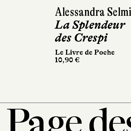
Emanuela
Anechoum
Retour au
Tangerinn
Calmann-Lévy
312 pages, 21,90 €