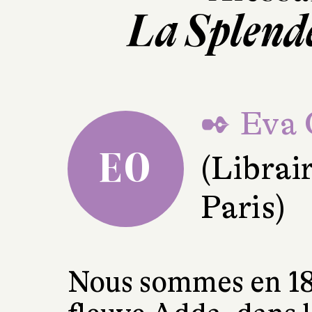
La Splend
✒ Eva 
EO
(Librai
Paris)
Nous sommes en 187