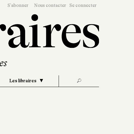
S'abonner
Nous contacter
Se connecter
Les libraires
🔎