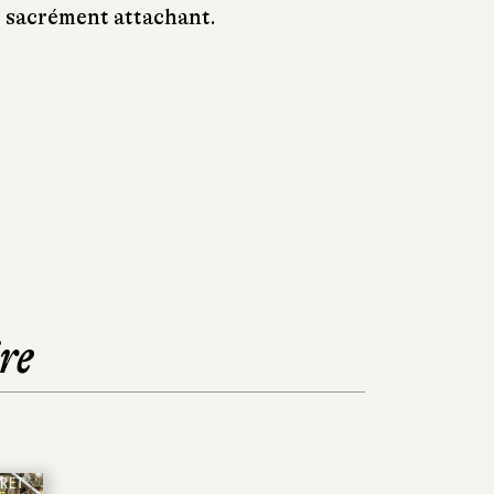
t sacrément attachant.
re