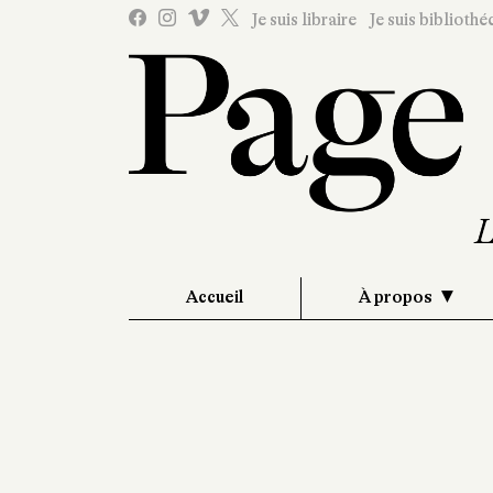
Je suis libraire
Je suis bibliothé
Accueil
À propos