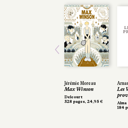
Previous
Jérémie Moreau
Arna
Max Winson
Les 
prov
Delcourt
328 pages, 24,95 €
Alma
184 p