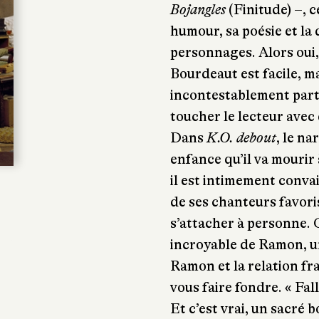
Bojangles
(Finitude) –, 
humour, sa poésie et la 
personnages. Alors oui,
Bourdeaut est facile, m
incontestablement parti
toucher le lecteur avec
Dans
K.O. debout
, le na
enfance qu’il va mourir 
il est intimement convai
de ses chanteurs favoris.
s’attacher à personne. 
incroyable de Ramon, u
Ramon et la relation fra
vous faire fondre. « Fall
Et c’est vrai, un sacré 