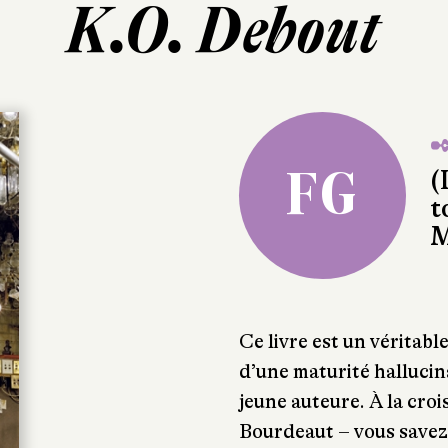
K.O. Debout
✒
FG
(
t
M
Ce livre est un véritable
d’une maturité hallucin
jeune auteure. À la cro
Bourdeaut – vous savez 