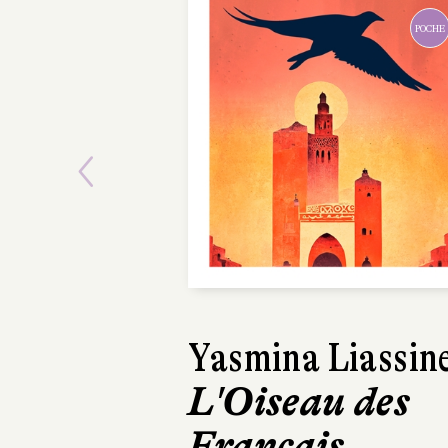
POCHE
Previous
Yasmina Liassin
Élodie Pinel
L'Oiseau des
Héroïnes d
Français
littératur