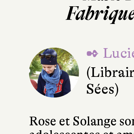
Fabrique
✒ Lucie
(Librai
Sées)
Rose et Solange son