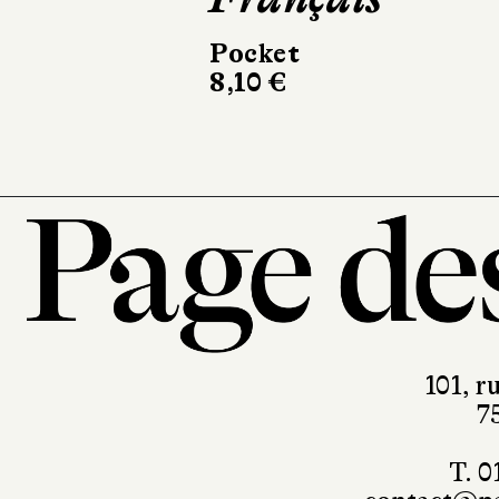
Pocket
Mango
8,10 €
208 pages, 25,9
101, r
7