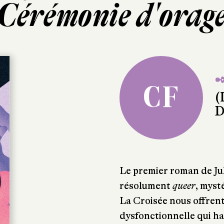
Cérémonie d'orag
✒
CF
(
D
Le premier roman de Jul
résolument
queer
, myst
La Croisée nous offrent
dysfonctionnelle qui han