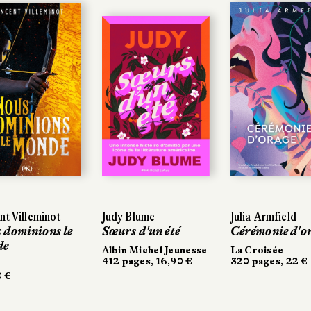
nt Villeminot
nt Villeminot
Judy Blume
Judy Blume
Julia Armfield
Julia Armfield
 dominions le
 dominions le
Sœurs d'un été
Sœurs d'un été
Cérémonie d'o
Cérémonie d'o
de
de
Albin Michel Jeunesse
Albin Michel Jeunesse
La Croisée
La Croisée
412 pages, 16,90 €
412 pages, 16,90 €
320 pages, 22 €
320 pages, 22 €
 €
 €