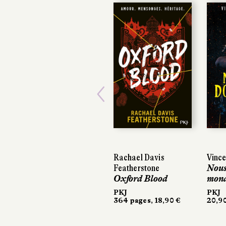
Previous
Rachael Davis
Vince
Vince
Featherstone
Nous
Nous
Oxford Blood
mon
mon
PKJ
PKJ
PKJ
364 pages, 18,90 €
20,90
20,90