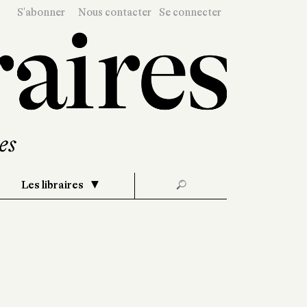
S'abonner
Nous contacter
Se connecter
Les libraires
🔎