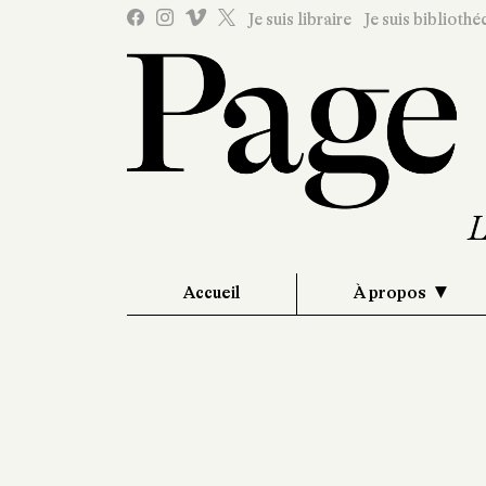
Je suis libraire
Je suis bibliothé
Accueil
À propos