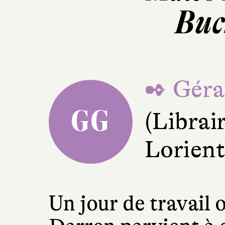
Buc
✒ Géra
GG
(Librair
Lorient
Un jour de travail 