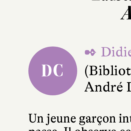
A
✒ Didi
DC
(Bibli
André L
Un jeune garçon in