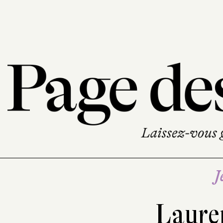
J
Laure