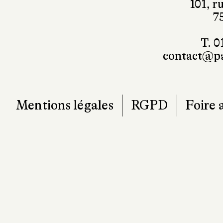
101, r
7
T. 0
contact@pa
Mentions légales
RGPD
Foire 