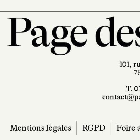
101, r
7
T. 0
contact@pa
Mentions légales
RGPD
Foire 