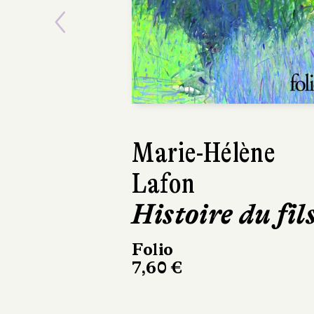
Previous
Éric Vuillard
Une sortie
honorable
Actes Sud
199 pages, 18,50 €