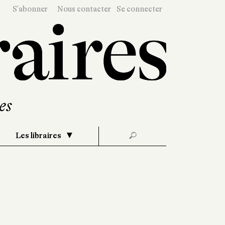
S'abonner
Nous contacter
Se connecter
Les libraires
🔎