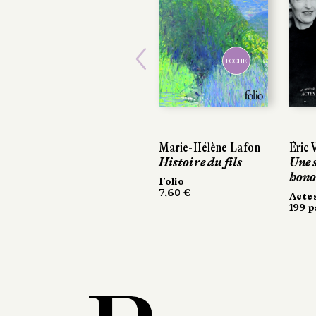
POCHE
Previous
Marie-Hélène Lafon
Éric V
Éric V
Histoire du fils
Une s
Une s
hono
hono
Folio
7,60 €
Actes
Actes
199 p
199 p