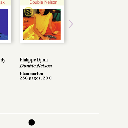
Next
rdy
rdy
Philippe Djian
Philippe Djian
Fanny Taillandier
Double Nelson
Double Nelson
Farouches
Flammarion
Flammarion
Seuil
256 pages, 20 €
256 pages, 20 €
288 pages, 19 €