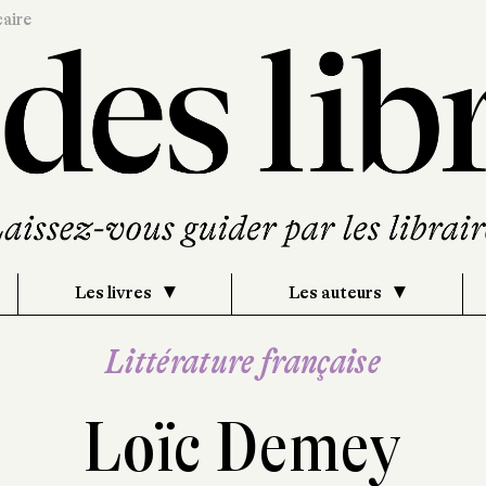
caire
Les livres
Les auteurs
Littérature française
Loïc Demey