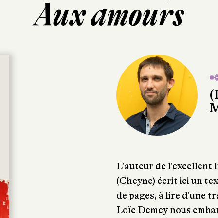
Aux amours
✒
(
M
L'auteur de l'excellent 
(Cheyne) écrit ici un te
de pages, à lire d'une t
Loïc Demey nous embarq