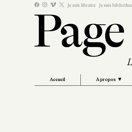
Je suis libraire
Je suis bibliothé
Accueil
À propos