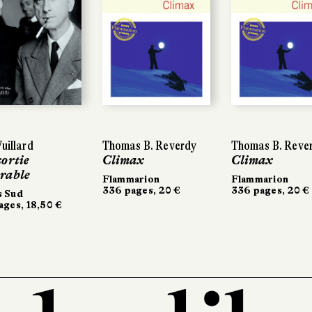
uillard
uillard
Thomas B. Reverdy
Thomas B. Reverdy
Thomas B. Reve
Thomas B. Reve
ortie
ortie
Climax
Climax
Climax
Climax
rable
rable
Flammarion
Flammarion
Flammarion
Flammarion
336 pages, 20 €
336 pages, 20 €
336 pages, 20 €
336 pages, 20 €
 Sud
 Sud
ages, 18,50 €
ages, 18,50 €