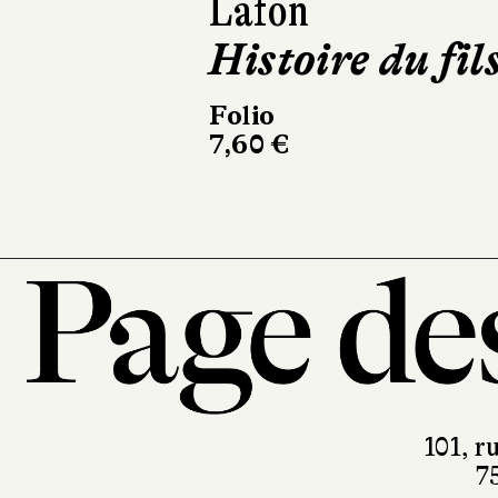
Lafon
Histoire du fil
Folio
7,60 €
101, r
7