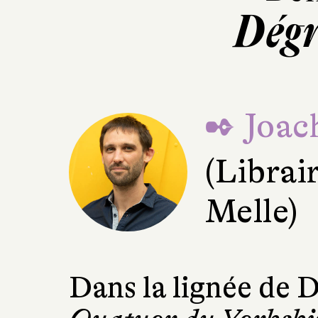
Dégr
✒ Joac
(Librai
Melle)
Dans la lignée de 