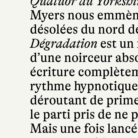
Quatuor du Yorkshi
Myers nous emmène
désolées du nord de
Dégradation
est un 
d’une noirceur abs
écriture complètem
rythme hypnotique.
déroutant de prime
le parti pris de ne p
Mais une fois lanc