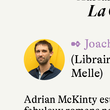
La 
✒ Joac
(Librai
Melle)
Adrian McKinty est