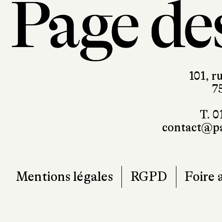
101, r
7
T. 0
contact@pa
Mentions légales
RGPD
Foire 