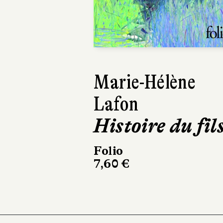
Previous
Marie-Hélène
Éric Vuillard
Lafon
Une sortie
Histoire du fil
honorable
Folio
Actes Sud
7,60 €
199 pages, 18,50 €