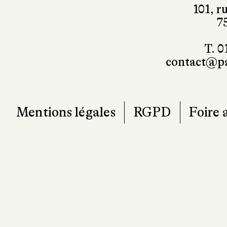
101, r
7
T. 0
contact@pa
Mentions légales
RGPD
Foire 