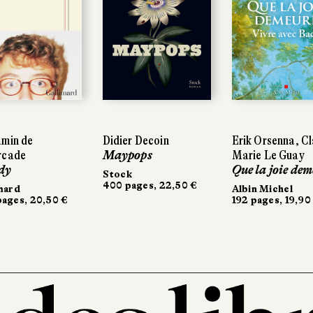
amin de
Didier Decoin
Erik Orsenna, Cl
rcade
Maypops
Marie Le Guay
dy
Que la joie de
Stock
400 pages, 22,50 €
mard
Albin Michel
ages, 20,50 €
192 pages, 19,90