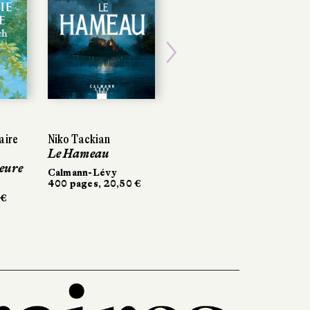
Next
aire
Niko Tackian
Le Hameau
meure
Calmann-Lévy
400 pages, 20,50 €
 €