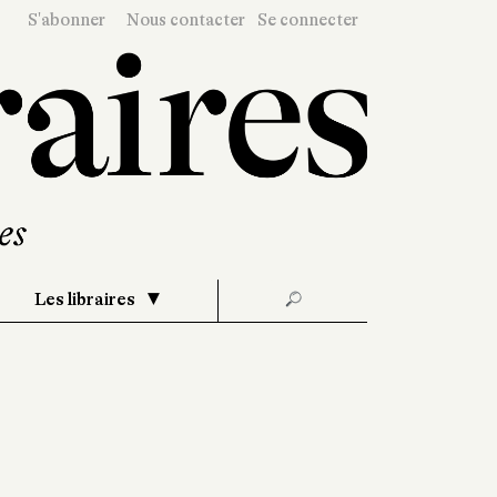
S'abonner
Nous contacter
Se connecter
Les libraires
🔎