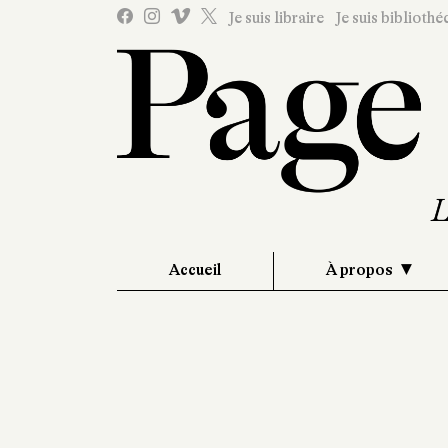
Je suis libraire
Je suis bibliothé
Accueil
À propos