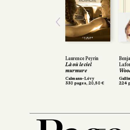
Previous
Laurence Peyrin
Benj
Là où le ciel
Lafo
murmure
Woo
Calmann-Lévy
Galli
330 pages, 20,50 €
224 p