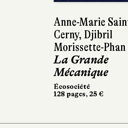
Sylvain
Bordesoules
Azur Asphalt
Gallimard Bande
dessinée
168 pages, 25 €