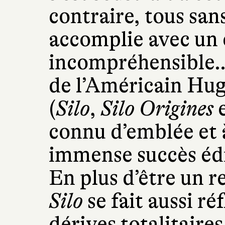
contraire, tous san
accomplie avec un
incompréhensible…
de l’Américain Hug
(
Silo
,
Silo Origines
connu d’emblée et à
immense succès édi
En plus d’être un 
Silo
se fait aussi ré
dérives totalitaire