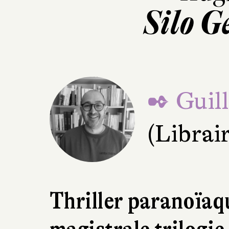
Silo G
✒ Guil
(Librai
Thriller paranoïaq