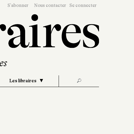
S'abonner
Nous contacter
Se connecter
Les libraires
🔎