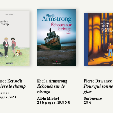
nce Kerloc'h
Sheila Armstrong
Pierre Dawance
ière le champ
Échoués sur le
Pour qui sonne
rivage
glas
erman
ages, 22 €
Albin Michel
Sarbacane
236 pages, 19,90 €
29 €