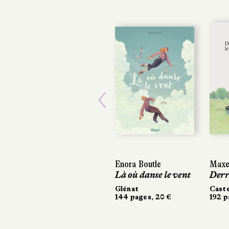
Previous
Enora Boutle
Maxe
Là où danse le vent
Derr
Glénat
Cast
144 pages, 20 €
192 p