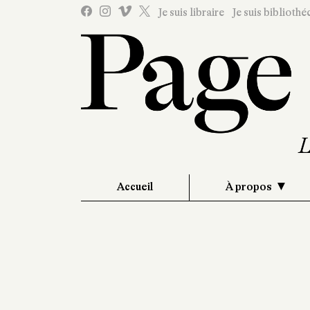
Je suis libraire
Je suis bibliothé
Accueil
À propos