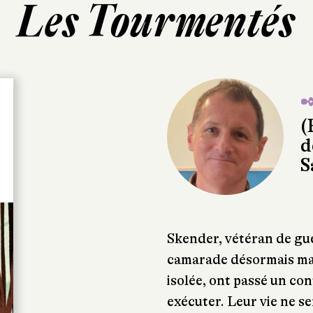
Les Tourmentés
✒
(
d
S
Skender, vétéran de gue
camarade désormais ma
isolée, ont passé un con
exécuter. Leur vie ne s