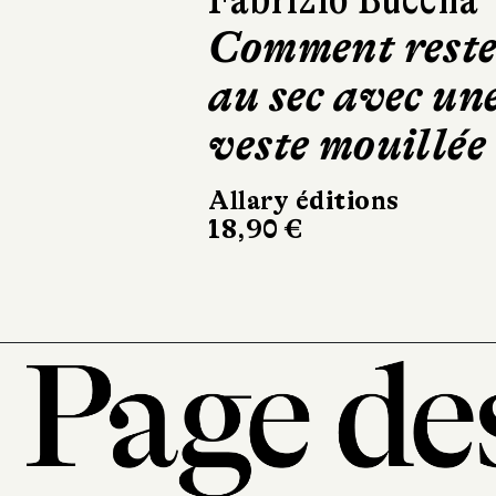
Kairos
Gallimard
428 pages, 24 €