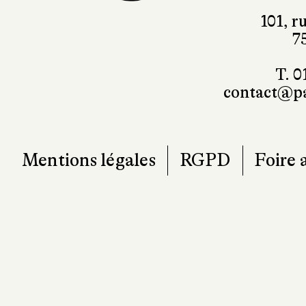
101, r
7
T. 0
contact@pa
Mentions légales
RGPD
Foire 