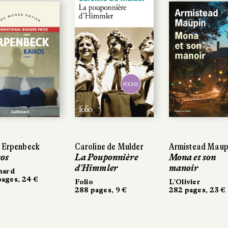
POCHE
POCHE
 Erpenbeck
y Erpenbeck
Caroline de Mulder
Caroline de Mulder
Armistead Maup
Armistead Maup
os
os
La Pouponnière
La Pouponnière
Mona et son
Mona et son
d'Himmler
d'Himmler
manoir
manoir
mard
mard
ages, 24 €
ages, 24 €
Folio
Folio
L'Olivier
L'Olivier
288 pages, 9 €
288 pages, 9 €
282 pages, 23 €
282 pages, 23 €