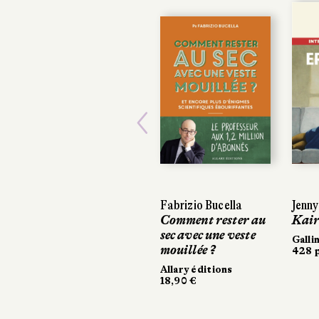
Previous
Fabrizio Bucella
Jenny
Jenn
Comment rester au
Kair
Kair
sec avec une veste
Galli
Galli
mouillée ?
428 p
428 p
Allary éditions
18,90 €