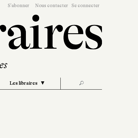
S'abonner
Nous contacter
Se connecter
Les libraires
🔎