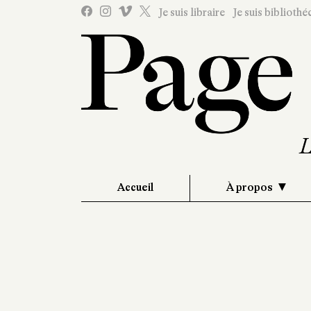
Je suis libraire
Je suis bibliothé
Accueil
À propos