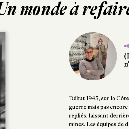
Un monde à refair
✒
(
n
Début 1945, sur la Côte 
guerre mais pas encore 
repliés, laissant derriè
mines. Les équipes de d