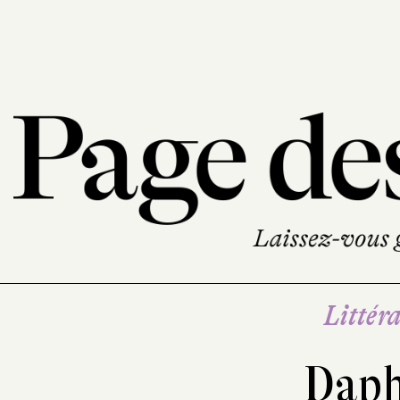
Littéra
Daph