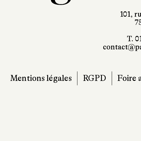
101, r
7
T. 0
contact@pa
Mentions légales
RGPD
Foire 