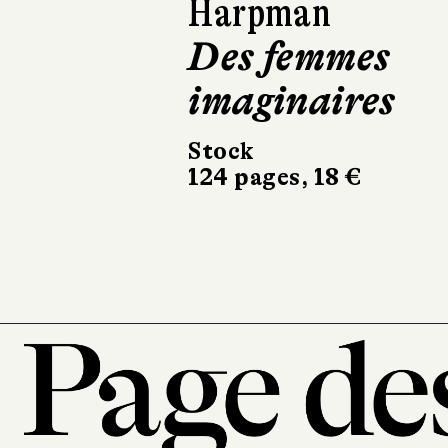
Harpman
Moi qui n’ai pa
connu les
homme
Le Livre de Poche
230 pages, 8,40 €