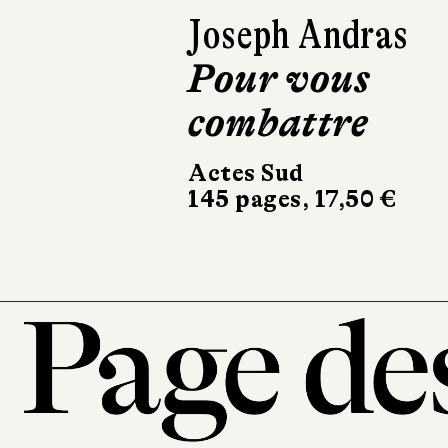
Mateo Askari
Buck & moi
Buchet Chastel
411 pages, 22,90 €
101, r