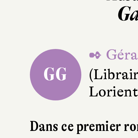
Ga
✒ Géra
GG
(Librair
Lorient
Dans ce premier r