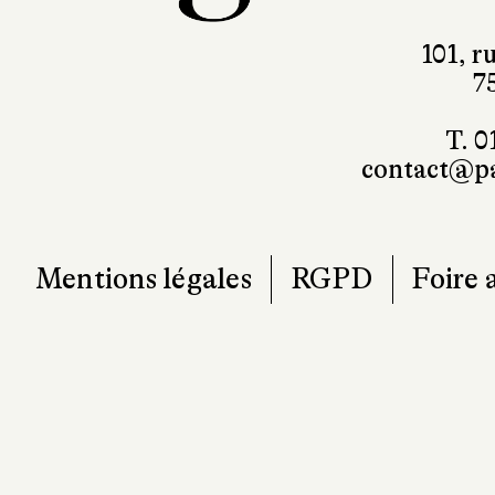
101, r
7
T. 0
contact@pa
Mentions légales
RGPD
Foire 