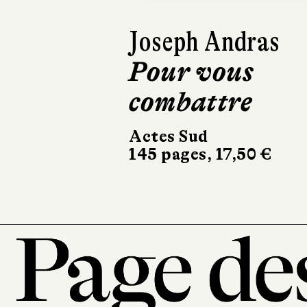
Mateo Aska
Buck & mo
Buchet Chastel
411 pages, 22,90