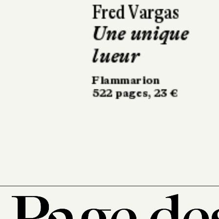
Jussi Adler Olsen
Line Holm, Stine
Bolther
Les morts ne
chantent pas
Albin Michel
600 pages, 22,90 €