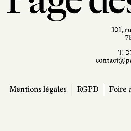
101, r
7
T. 0
contact@pa
Mentions légales
RGPD
Foire 