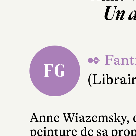
Un 
✒ Fant
FG
(Librair
Anne Wiazemsky, qu
peinture de sa prop