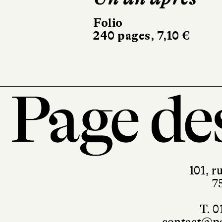
Folio
240 pages, 7,10 €
101, r
7
T. 0