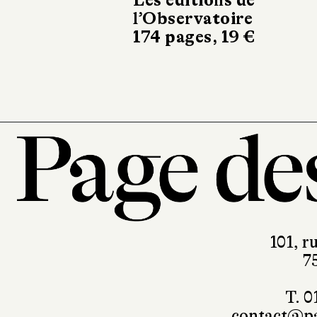
Les éditions de
l’Observatoire
Les Esca
174 pages, 19 €
240 pages
101, r
7
T. 0
contact@pa