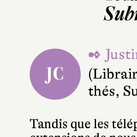
Sub
✒ Justi
JC
(Librai
thés, S
Tandis que les tél