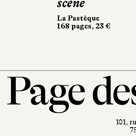
Organization,
t. 1
Glénat
208 pages, 7,20 €
101, r
7