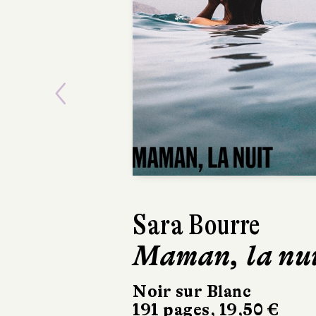
Previous
Sara Bourre
Étienne de
Maman, la nu
Montety
La Douceu
Noir sur Blanc
191 pages, 19,50 €