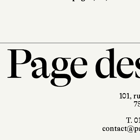
Stock
264 pages, 20,50 
101, r
7
T. 0
contact@pa