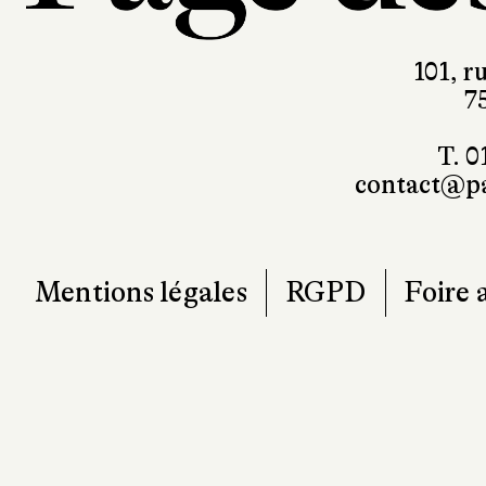
101, r
7
T. 0
contact@pa
Mentions légales
RGPD
Foire 