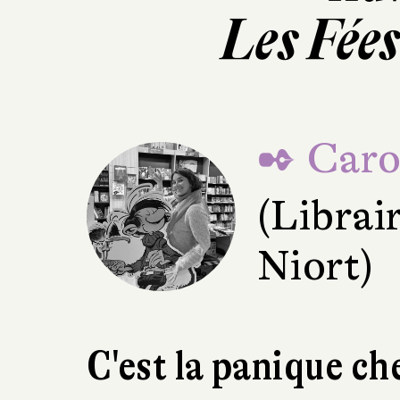
Les Fées
✒ Caro
(Librai
Niort)
C'est la panique che