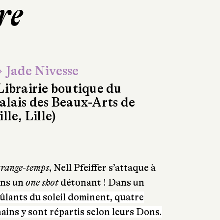
re
 Jade Nivesse
Librairie boutique du
alais des Beaux-Arts de
ille, Lille)
range-temps
, Nell Pfeiffer s’attaque à
ans un
one shot
détonant ! Dans un
ûlants du soleil dominent, quatre
mains y sont répartis selon leurs Dons.