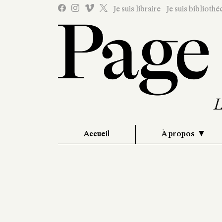
Je suis libraire
Je suis bibliothé
Accueil
À propos