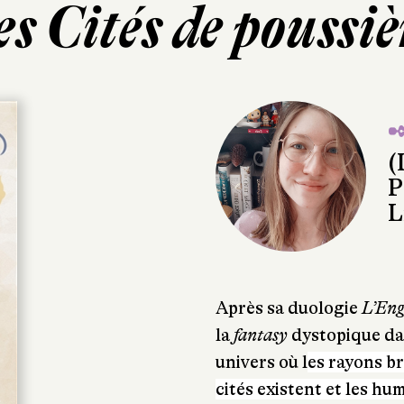
es Cités de poussiè
✒
(
P
L
Après sa duologie
L’Eng
la
fantasy
dystopique d
univers où l
es rayons br
cités existent et les hu