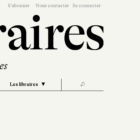
S'abonner
Nous contacter
Se connecter
Les libraires
🔎