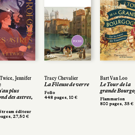
POCHE
POCHE
Twice, Jennifer
Twice, Jennifer
Tracy Chevalier
Tracy Chevalier
Bart Van Loo
Bart Van Loo
La Fileuse de verre
La Fileuse de verre
Le Tour de la
Le Tour de la
'au plus
'au plus
grande Bourgo
grande Bourgo
Folio
Folio
nd des astres,
nd des astres,
448 pages, 10 €
448 pages, 10 €
Flammarion
Flammarion
800 pages, 35 €
800 pages, 35 €
Stream éditeur
Stream éditeur
ages, 27,50 €
ages, 27,50 €