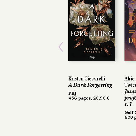
Previous
Kristen Ciccarelli
Alric 
Alric 
A Dark Forgetting
Twice
Twice
Jusqu
Jusqu
PKJ
profo
profo
456 pages, 20,90 €
t. 1
t. 1
Gulf 
Gulf 
600 p
600 p