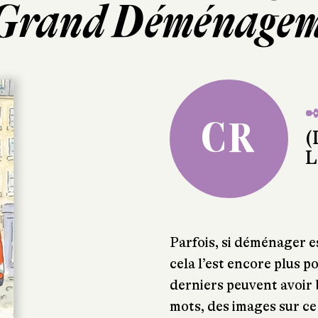
Grand Déménage
✒
CR
(
L
Parfois, si déménager es
cela l’est encore plus p
derniers peuvent avoir 
mots, des images sur ce