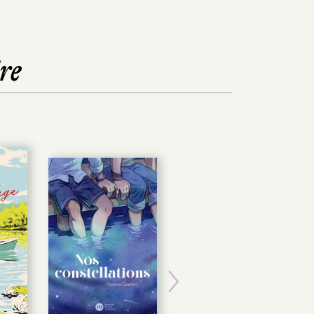
re
Next