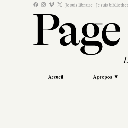
Je suis libraire
Je suis bibliothé
Accueil
À propos