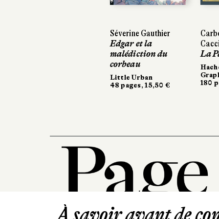
Séverine Gauthier
Carb
Edgar et la
Cacc
malédiction du
La P
corbeau
Hach
Grap
Little Urban
180 p
48 pages, 15,50 €
À savoir avant de cont