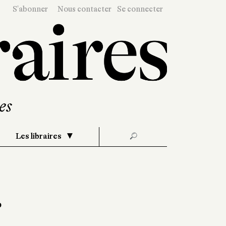
S'abonner
Nous contacter
Se connecter
Les libraires
🔎
r