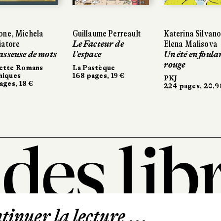
one, Michela
Guillaume Perreault
Katerina Silvan
iatore
Le Facteur de
Elena Malisova
asseuse de mots
l'espace
Un été en foula
rouge
ette Romans
La Pastèque
hiques
168 pages, 19 €
PKJ
ages, 18 €
224 pages, 20,9
inuer la lecture ...