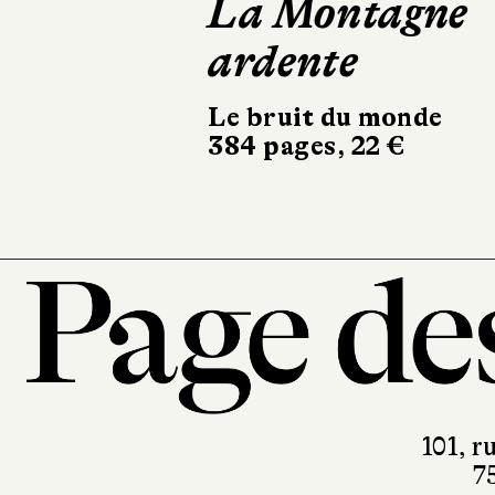
La Montagne
Peaux vi
ardente
Éditions Hélo
d’Ormesson
Le bruit du monde
128 pages, 17 
384 pages, 22 €
101, r
7