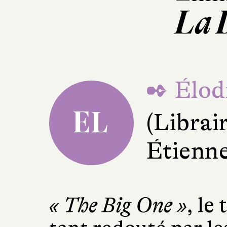
La 
✒ Élod
EL
(Librair
Étienne
« The Big One »
, le