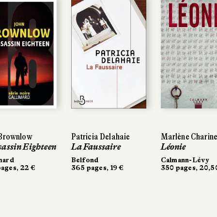
ownlow
ownlow
Patricia Delahaie
Patricia Delahaie
Marlène Charine
Marlène Charine
sin Eighteen
sin Eighteen
La Faussaire
La Faussaire
Léonie
Léonie
rd
rd
Belfond
Belfond
Calmann-Lévy
Calmann-Lévy
es, 22 €
es, 22 €
365 pages, 19 €
365 pages, 19 €
350 pages, 20,50 €
350 pages, 20,50 €