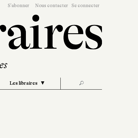
S'abonner
Nous contacter
Se connecter
Les libraires
🔎