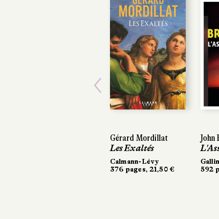
Previous
Gérard Mordillat
John Br
John Br
Les Exaltés
L'Assas
L'Assas
Calmann-Lévy
Gallima
Gallima
376 pages, 21,50 €
592 pag
592 pag