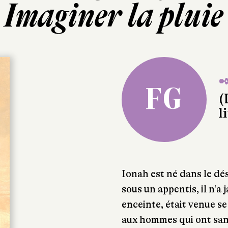
Imaginer la pluie
✒
FG
(
l
Ionah est né dans le dés
sous un appentis, il n'a
enceinte, était venue s
aux hommes qui ont san