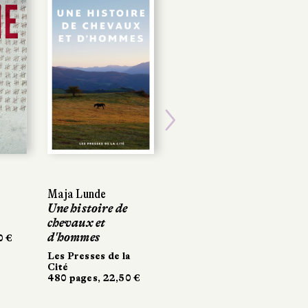
POCHE
Next
Maja Lunde
Maja Lunde
Santiago Pajares
Une histoire de
Une histoire de
Imaginer la pluie
chevaux et
chevaux et
Babel
d'hommes
d'hommes
304 pages, 8,70 €
Les Presses de la
Les Presses de la
Cité
Cité
480 pages, 22,50 €
480 pages, 22,50 €