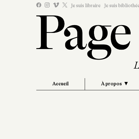
Je suis libraire
Je suis bibliothé
Accueil
À propos