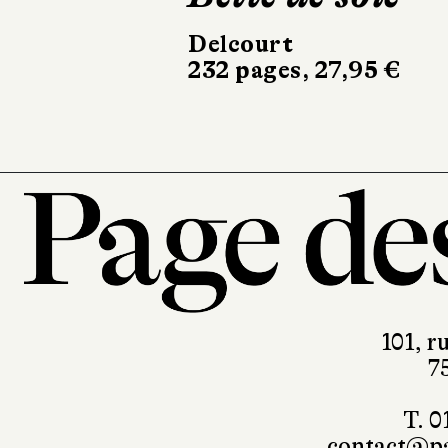
Delcourt
Glénat
232 pages, 27,95 €
184 pages, 29
101, r
7
T. 0
contact@pa