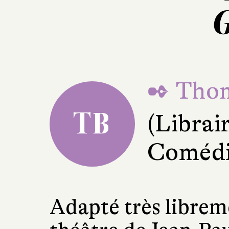
G
✒ Thom
TB
(Librair
Comédi
Adapté très librem