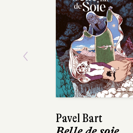
Previous
Pavel Bart
Fane
Belle de soie
Goetz