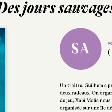
Des jours sauvage
✒
SA
( 
Un traître. Guilhem a pri
deux radeaux. On organ
de jeu, Xabi Molia nous
organisée sur une île 