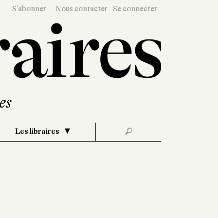
S'abonner
Nous contacter
Se connecter
Les libraires
🔎