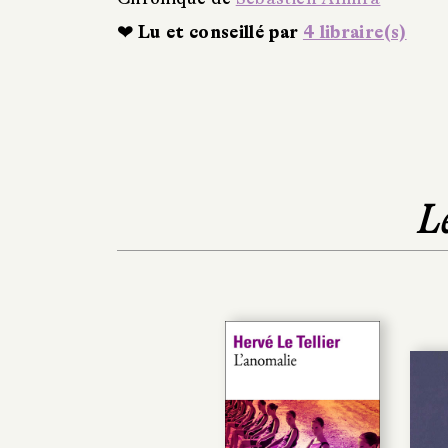
❤ Lu et conseillé par
4 libraire(s)
L