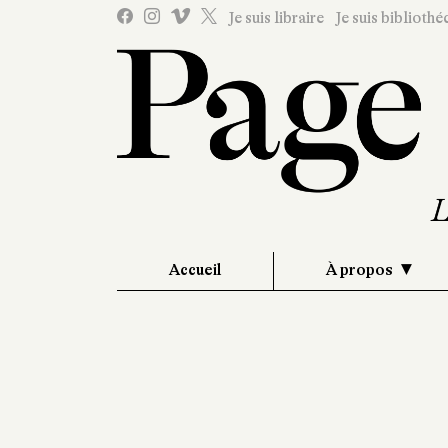
Je suis libraire
Je suis bibliothé
Accueil
À propos