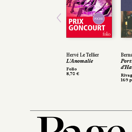
POCHE
Previous
Hervé Le Tellier
Berna
L'Anomalie
Port
d’H
Folio
8,70 €
Riva
169 p