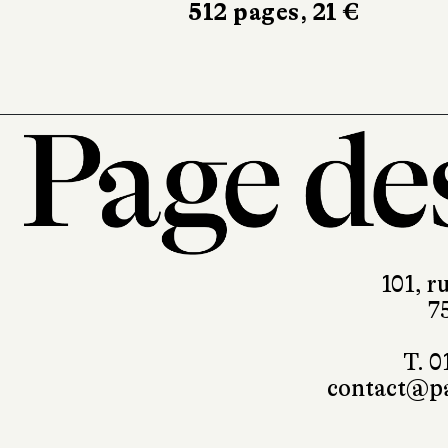
304 pages, 17 €
101, r
7
T. 0
contact@pa