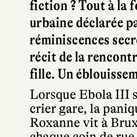
fiction ? Tout à la 
urbaine déclarée pa
réminiscences secrè
récit de la rencont
fille. Un éblouisse
Lorsque Ebola III s
crier gare, la pani
Roxanne vit à Bruxe
chaque coin de rue