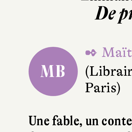
De p
✒ Maït
MB
(Librair
Paris)
Une fable, un conte