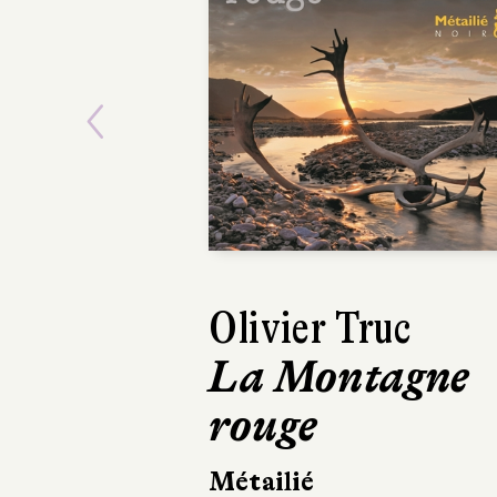
Previous
Emmanuelle
Pirotte
De profund
Le Cherche midi