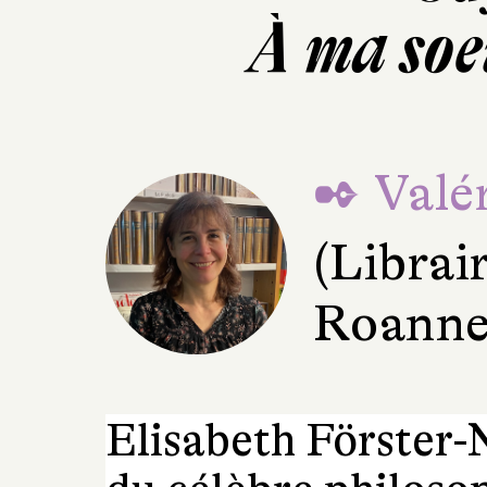
À ma soe
✒ Valér
(Librai
Roanne
Elisabeth Förster-N