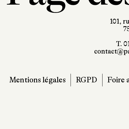
101, r
7
T. 0
contact@pa
Mentions légales
RGPD
Foire 