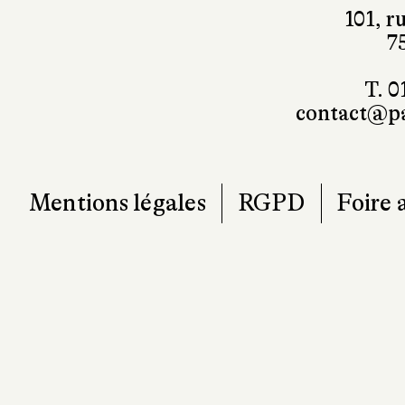
101, r
7
T. 0
contact@pa
Mentions légales
RGPD
Foire 