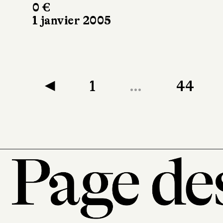
0 €
1 janvier 2005
◀
1
…
44