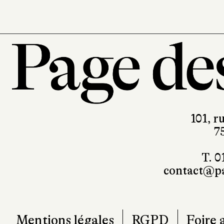
101, r
7
T. 0
contact@pa
Mentions légales
RGPD
Foire 