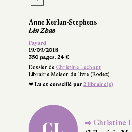
Luba Vinogradova
Les Tireuses d’élite de l’Armée roug
Traduit du russe par Larissa Clarinard 
Éditions Héloïse d’Ormesson
18/10/2018
0 €
Dossier de
Christine Lechapt
Librairie Maison du livre (Rodez)
❤ Lu et conseillé par
1 libraire(s)
✒ Christine 
CL
(Librairie Ma