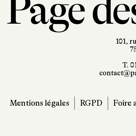
101, r
7
T. 0
contact@pa
Mentions légales
RGPD
Foire 