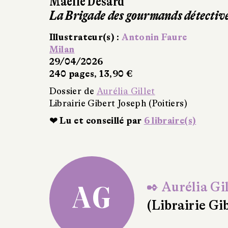
Lucie Bauchot
Emy Belette
Illustrateur(s) :
Barbara Brun
Didier Jeunesse
08/04/2026
13,90 €
Dossier de
Aurélia Gillet
Librairie Gibert Joseph (Poitiers)
❤ Lu et conseillé par
5 libraire(s)
✒ Aurélia Gil
AG
(Librairie Gi