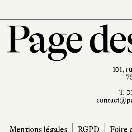
101, r
7
T. 0
contact@pa