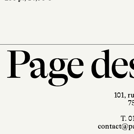
101, r
7
T. 0
contact@pa