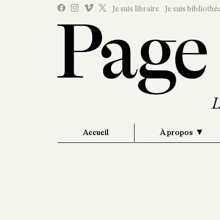
Je suis libraire
Je suis bibliothé
Accueil
À propos