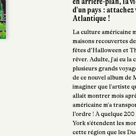
en arrière-plan, la v
d'un pays : attachez 
Atlantique !
La culture américaine me
maisons recouvertes de 
fêtes d’Halloween et T
rêver. Adulte, j'ai eu la
plusieurs grands voyage
de ce nouvel album de M
imaginer que l'artiste
allait montrer mois apr
américaine m'a transpo
l’ordre ! À quelque 200
York s'étendent les mon
cette région que les Duc