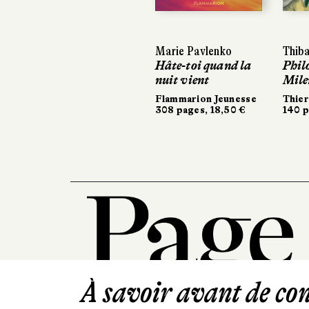
Marie Pavlenko
Thibault Bérard
Thibault Bérard
Ma
Ma
Hâte-toi quand la
Philomène et
Philomène et
Un
Un
nuit vient
Milena
Milena
Sa
Sa
56
56
Flammarion Jeunesse
Thierry Magnier
Thierry Magnier
308 pages, 18,50 €
140 pages, 13,90 €
140 pages, 13,90 €
À savoir avant de cont