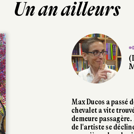
Un an ailleurs
✒
(
M
Max Ducos a passé d
chevalet a vite trouv
demeure passagère. D
de l'artiste se décli