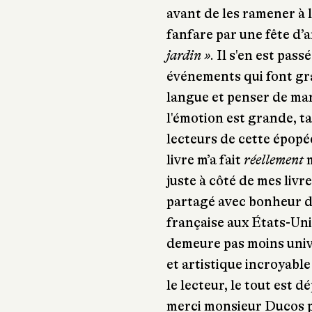
avant de les ramener à 
fanfare par une fête d’
jardin »
. Il s'en est pas
événements qui font gr
langue et penser de man
l'émotion est grande, t
lecteurs de cette épopée
livre m’a fait
réellement
m
juste à côté de mes livr
partagé avec bonheur do
française aux États-Unis.
demeure pas moins univ
et artistique incroyabl
le lecteur, le tout est 
merci monsieur Ducos p