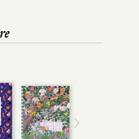
re
Next