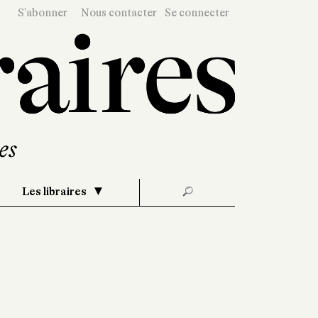
S'abonner
Nous contacter
Se connecter
Les libraires
🔎