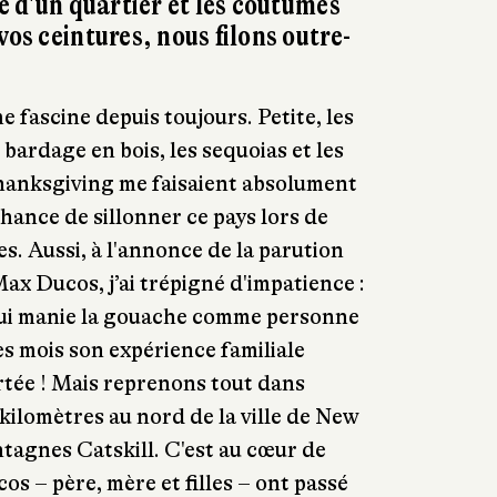
ie d'un quartier et les coutumes
vos ceintures, nous filons outre-
 fascine depuis toujours. Petite, les
bardage en bois, les sequoias et les
hanksgiving me faisaient absolument
 chance de sillonner ce pays lors de
s. Aussi, à l'annonce de la parution
ax Ducos, j’ai trépigné d'impatience :
 qui manie la gouache comme personne
ès mois son expérience familiale
rtée ! Mais reprenons tout dans
 kilomètres au nord de la ville de New
tagnes Catskill. C'est au cœur de
os – père, mère et filles – ont passé