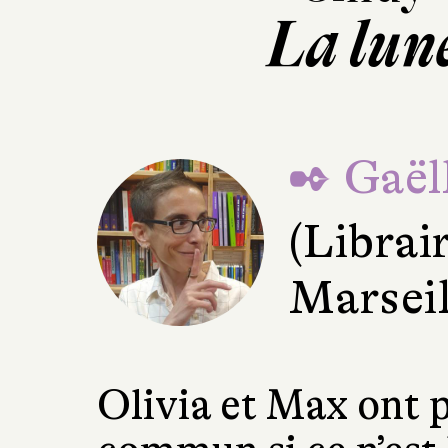
La lune
✒ Gaëll
(Librai
Marseil
Olivia et Max ont 