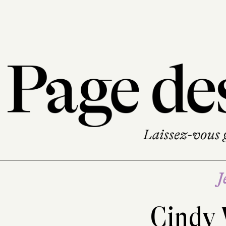
J
Cindy 