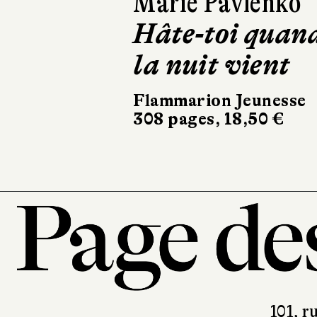
Thibault Béra
Philomène e
Milena
Thierry Magnier
140 pages, 13,90 €
101, r