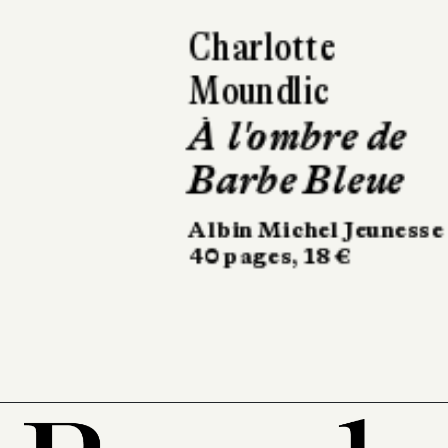
Antoine Dole
Six pieds sur
terre
Robert Laffont
252 pages, 18 €