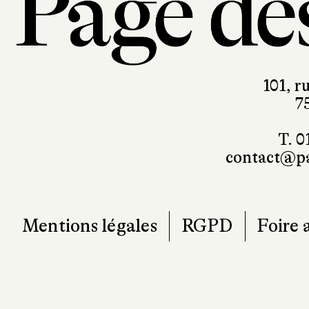
101, r
7
T. 0
contact@pa
Mentions légales
RGPD
Foire 