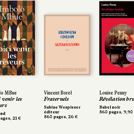
POC
POC
lo MBue
lo MBue
Vincent Borel
Vincent Borel
Louise Penny
Louise Penny
 venir les
 venir les
Fraternels
Fraternels
Révélation bru
Révélation bru
urs
urs
Sabine Wespieser
Sabine Wespieser
Babel noir
Babel noir
éditeur
éditeur
560 pages, 9,90
560 pages, 9,90
ond
ond
560 pages, 26 €
560 pages, 26 €
ages, 21 €
ages, 21 €