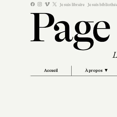
Je suis libraire
Je suis bibliothé
Accueil
À propos