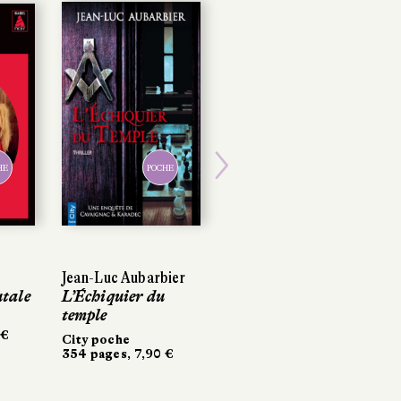
HE
HE
POCHE
POCHE
POCHE
Next
Jean-Luc Aubarbier
Jean-Luc Aubarbier
Ian Manook
tale
tale
L’Échiquier du
L’Échiquier du
Les Temps sauvages
temple
temple
Le Livre de Poche
 €
 €
8 pages, 30 €
City poche
City poche
354 pages, 7,90 €
354 pages, 7,90 €