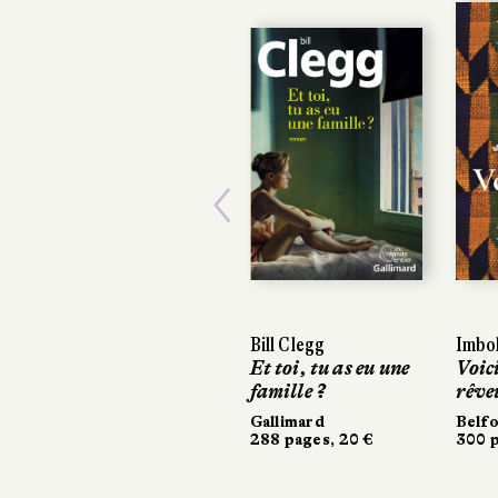
Previous
Bill Clegg
Imbo
Imbo
Et toi, tu as eu une
Voici
Voici
famille ?
rêve
rêve
Gallimard
Belf
Belf
288 pages, 20 €
300 p
300 p