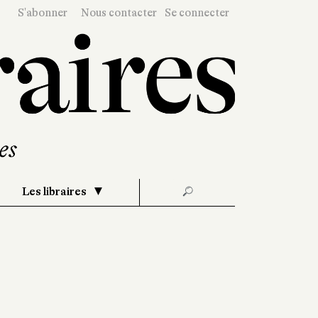
S'abonner
Nous contacter
Se connecter
Les libraires
🔎