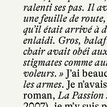
ralenti ses pas. Il 
une feuille de route
qu’il était arrivé à d
enlaidi. Gros, balafr
chair avait obéi aux
stigmates comme autr
voleurs. »
J’ai bea
les armes
. Je n’ava
roman,
La Passion 
2007), je m’y suis p