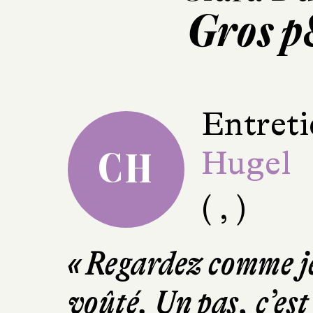
Gros p
Entreti
Hugel
CH
( , )
« Regardez comme je
voûté. Un pas, c’est