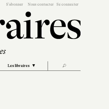
S'abonner
Nous contacter
Se connecter
Les libraires
🔎