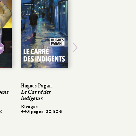
HE
Next
Hugues Pagan
bent
Le Carré des
indigents
Rivages
€
443 pages, 20,50 €