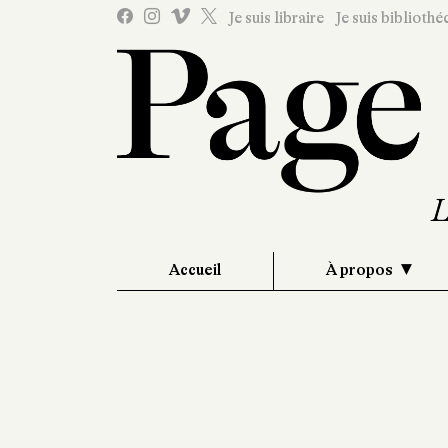
Je suis libraire
Je suis bibliothé
Accueil
À propos