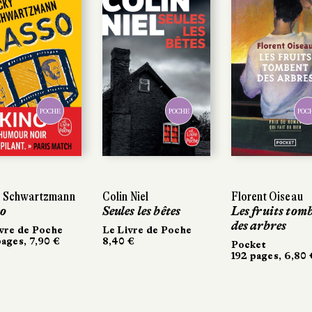
POCHE
POCHE
POC
y Schwartzmann
Colin Niel
Florent Oiseau
o
Seules les bêtes
Les fruits tom
des arbres
vre de Poche
Le Livre de Poche
ages, 7,90 €
8,40 €
Pocket
192 pages, 6,80 