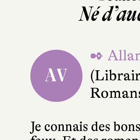
Né d’a
✒ Allan
AV
(Librai
Romans
Je connais des bon