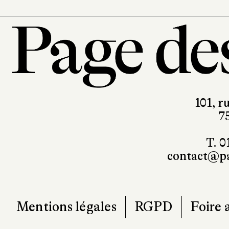
101, r
7
T. 0
contact@pa
Mentions légales
RGPD
Foire 