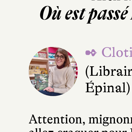
Où est pass
✒ Cloti
(Librai
Épinal)
Attention, mignonn